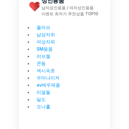
성인용품
남자성인용품 / 여자성인용품
이벤트 최저가 추천상품 TOP10
몰러브
남성자위
여성자위
SM용품
러브젤
콘돔
섹시속옷
우머나이저
av배우제품
리얼돌
딜도
오나홀