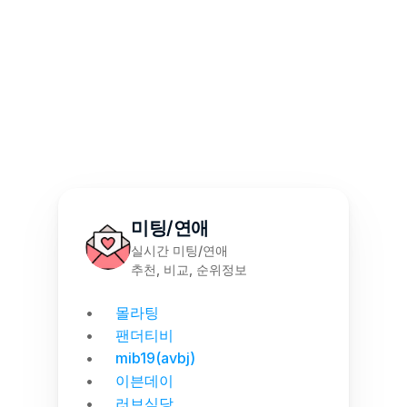
몰천사 몰러브 성인용품 - 공식 파트너십 체결
몰천사 몰러브 성인용품 - 월간 랭킹 집계
미팅/연애
실시간 미팅/연애
추천, 비교, 순위정보
몰라팅
팬더티비
mib19(avbj)
이븐데이
러브식당