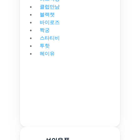
클럽만남
블랙챗
바이로즈
짝궁
스타티비
투핫
헤이유