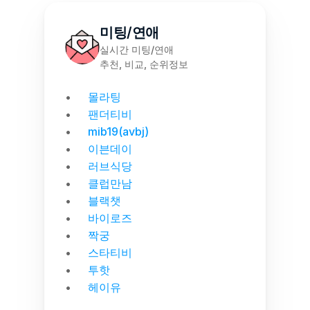
미팅/연애
실시간 미팅/연애
추천, 비교, 순위정보
몰라팅
팬더티비
mib19(avbj)
이븐데이
러브식당
클럽만남
블랙챗
바이로즈
짝궁
스타티비
투핫
헤이유