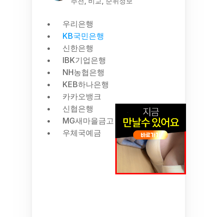
추천, 비교, 순위정보
우리은행
KB국민은행
신한은행
IBK기업은행
NH농협은행
KEB하나은행
카카오뱅크
신협은행
MG새마을금고
우체국예금