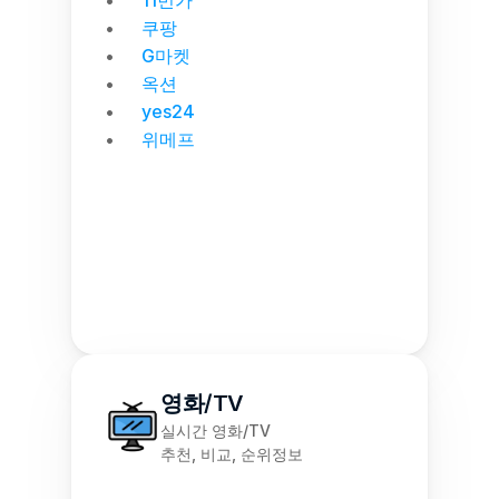
11번가
쿠팡
G마켓
옥션
yes24
위메프
영화/TV
실시간 영화/TV
추천, 비교, 순위정보