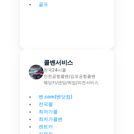
골프
콜밴서비스
전국24시콜
인천공항콜밴/김포공항콜밴
웨딩카/샌딩/픽업/의전서비스
벤.com(벤닷컴)
전국콜
최저가콜
최저가콜밴
렌트카