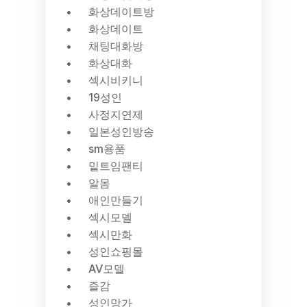
화상데이트방
화상데이트
채팅대화방
화상대화
섹시비키니
19성인
사정지연제
일본성인방송
sm용품
밑트임팬티
알몸
애인만들기
섹시모델
섹시만화
성인쇼핑몰
AV모델
즐감
성인망가