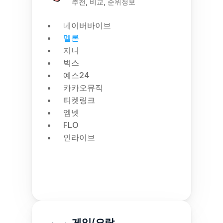
추천, 비교, 순위정보
네이버바이브
멜론
지니
벅스
예스24
카카오뮤직
티켓링크
엠넷
FLO
인라이브
게임/오락