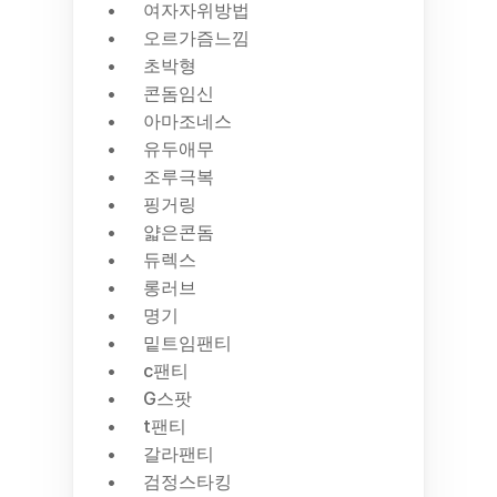
여자자위방법
오르가즘느낌
초박형
콘돔임신
아마조네스
유두애무
조루극복
핑거링
얇은콘돔
듀렉스
롱러브
명기
밑트임팬티
c팬티
G스팟
t팬티
갈라팬티
검정스타킹