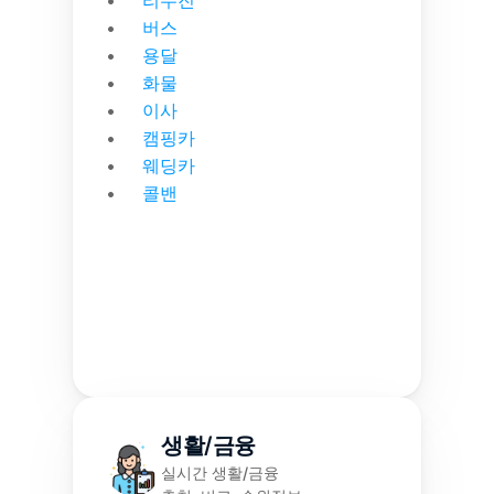
리무진
버스
용달
화물
이사
캠핑카
웨딩카
콜밴
생활/금융
실시간 생활/금융