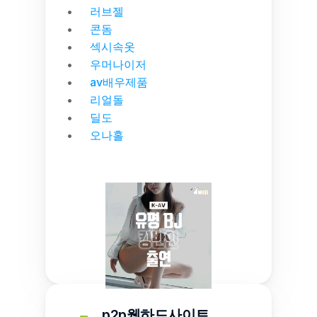
러브젤
콘돔
섹시속옷
우머나이저
av배우제품
리얼돌
딜도
오나홀
p2p웹하드사이트