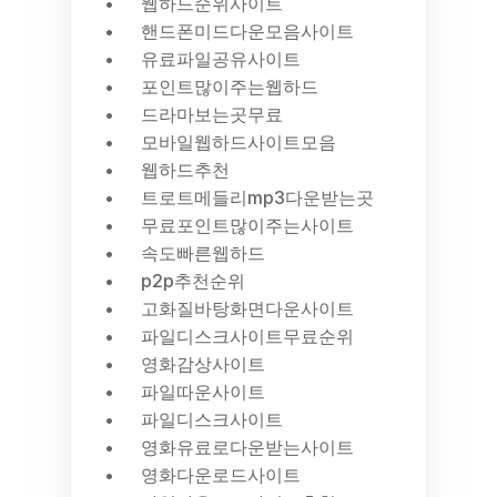
웹하드순위사이트
핸드폰미드다운모음사이트
유료파일공유사이트
포인트많이주는웹하드
드라마보는곳무료
모바일웹하드사이트모음
웹하드추천
트로트메들리mp3다운받는곳
무료포인트많이주는사이트
속도빠른웹하드
p2p추천순위
고화질바탕화면다운사이트
파일디스크사이트무료순위
영화감상사이트
파일따운사이트
파일디스크사이트
영화유료로다운받는사이트
영화다운로드사이트