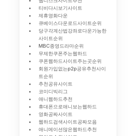
웹디스크사이트추천
티비다시보기사이트
제휴영화다운
큐베이스다운로드사이트순위
당구각계산법강좌로다운가능한
사이트순위
MBC종영드라마순위
무제한쿠폰주는웹하드
쿠폰웹하드사이트주는곳순위
회원가입없는p2p공유추천사이
트순위
추천공유사이트
코미디빅리그
애니웹하드추천
휴대폰으로애니보는웹하드
영화공짜사이트
웹하드검색사이트공짜모음
애니메이션많은웹하드추천